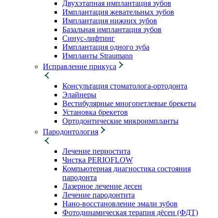
Двухэтапная имплантация зубов
Имплантация жевательных зубов
Имплантация нижних зубов
Базальная имплантация зубов
Синус-лифтинг
Имплантация одного зуба
Импланты Straumann
Исправление прикуса
Консультация стоматолога-ортодонта
Элайнеры
Вестибулярные многопетлевые брекеты
Установка брекетов
Ортодонтические микроимпланты
Пародонтология
Лечение периостита
Чистка PERIOFLOW
Компьютерная диагностика состояния
пародонта
Лазерное лечение десен
Лечение пародонтита
Нано-восстановление эмали зубов
Фотодинамическая терапия дёсен (ФДТ)