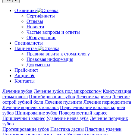
О клинике
Сертификаты
Отзывы
Новости
Частые вопросы и ответы
Оборудование
Специалисты
Пациентам
Правила визита к стоматологу
Правовая информация
Документы
Прайс-лист
Акции 🔥
Контакты
Лечение зубов
Лечение зубов под микроскопом
Консультация
стоматолога
Пломбирование зубов
Лечение кариеса
Лечение
острой зубной боли
Лечение пульпита
Лечение периодонтита
Лечение корневых каналов
Перелечивание каналов корней
зубов
Шинирование зубов
Поверхностный кариес
Пришеечный кариес
Удаление нерва зуба
Лечение передних
зубов
Протезирование зубов
Пластика десны
Пластика уздечек
Протезирование на имплантах
Бюгельные протезы