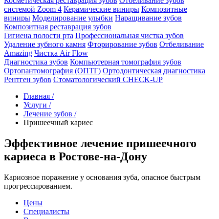
Косметическая реставрация зубов
Отбеливание зубов
системой Zoom 4
Керамические виниры
Композитные
виниры
Моделирование улыбки
Наращивание зубов
Композитная реставрация зубов
Гигиена полости рта
Профессиональная чистка зубов
Удаление зубного камня
Фторирование зубов
Отбеливание
Amazing
Чистка Air Flow
Диагностика зубов
Компьютерная томография зубов
Ортопантомография (ОПТГ)
Ортодонтическая диагностика
Рентген зубов
Стоматологический CHECK-UP
Главная /
Услуги
/
Лечение зубов
/
Пришеечный кариес
Эффективное лечение пришеечного
кариеса в Ростове-на-Дону
Кариозное поражение у основания зуба, опасное быстрым
прогрессированием.
Цены
Специалисты