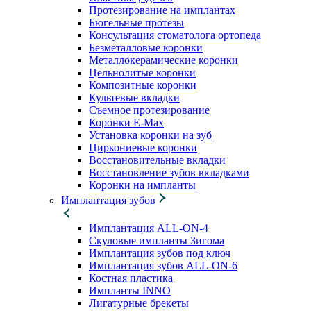
Протезирование на имплантах
Бюгельные протезы
Консультация стоматолога ортопеда
Безметалловые коронки
Металлокерамические коронки
Цельнолитые коронки
Композитные коронки
Культевые вкладки
Съемное протезирование
Коронки E-Max
Установка коронки на зуб
Циркониевые коронки
Восстановительные вкладки
Восстановление зубов вкладками
Коронки на импланты
Имплантация зубов
Имплантация ALL-ON-4
Скуловые импланты Зигома
Имплантация зубов под ключ
Имплантация зубов ALL-ON-6
Костная пластика
Импланты INNO
Лигатурные брекеты