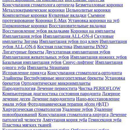
Консультация стоматолога ортопеда
Безметалловые коронки
Металлокерамические коронки
Цельнолитые коронки
Композитные коронки
Культевые вкладки
Съемное
протезирование
Коронки E-Max
Установка коронки на зуб
Циркониевые коронки
Восстановительные вкладки
Восстановление зубов вкладками
Коронки на импланты
Имплантация зубов
Имплантация ALL-ON-4
Скуловые
импланты Зигома
Имплантация зубов под ключ
Имплантация
зубов ALL-ON-6
Костная пластика
Импланты INNO
Лигатурные брекеты
Двухэтапная имплантация зубов
Имплантация жевательных зубов
Имплантация нижних зубов
Базальная имплантация зубов
Синус-лифтинг
Имплантация
одного зуба
Импланты Straumann
Исправление прикуса
Консультация стоматолога-ортодонта
Элайнеры
Вестибулярные многопетлевые брекеты
Установка
брекетов
Ортодонтические микроимпланты
Пародонтология
Лечение периостита
Чистка PERIOFLOW
Компьютерная диагностика состояния пародонта
Лазерное
лечение десен
Лечение пародонтита
Нано-восстановление
эмали зубов
Фотодинамическая терапия дёсен (ФДТ)
Хирургическая стоматология
Удаление зубов
Удаление
новообразований
Консультация стоматолога-хирурга
Лечение
патологий челюсти
Ампутация корня зуба
Гемисекция зуба
Пластика мягких тканей