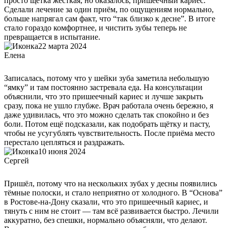
просто щётка жёсткая, но оказалось, пришеечный кариес.
Сделали лечение за один приём, по ощущениям нормально,
больше напрягал сам факт, что “так близко к десне”. В итоге
стало гораздо комфортнее, и чистить зубы теперь не
превращается в испытание.
22 марта 2024
Елена
Записалась, потому что у шейки зуба заметила небольшую
“ямку” и там постоянно застревала еда. На консультации
объяснили, что это пришеечный кариес и лучше закрыть
сразу, пока не ушло глубже. Врач работала очень бережно, я
даже удивилась, что это можно сделать так спокойно и без
боли. Потом ещё подсказали, как подобрать щётку и пасту,
чтобы не усугублять чувствительность. После приёма место
перестало цепляться и раздражать.
10 июня 2024
Сергей
Пришёл, потому что на нескольких зубах у десны появились
тёмные полоски, и стало неприятно от холодного. В “Основа”
в Ростове-на-Дону сказали, что это пришеечный кариес, и
тянуть с ним не стоит — там всё развивается быстро. Лечили
аккуратно, без спешки, нормально объясняли, что делают.