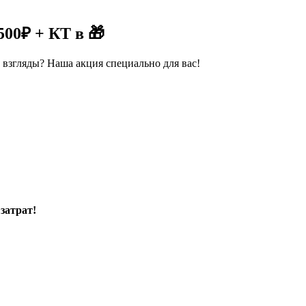
00₽ + КТ в 🎁
згляды? Наша акция специально для вас!
затрат!