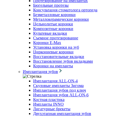
Протезирование на имплантах
Бюгельные протезы
Консультация стоматолога ортопеда
Безметалловые коронки
Металлокерамические коронки
Цельнолитые коронки
Композитные коронки
Культевые вкладки
Съемное протезирование
Коронки E-Max
Установка коронки на зуб
Циркониевые коронки
Восстановительные вкладки
Восстановление зубов вкладками
Коронки на импланты
Имплантация зубов
Имплантация ALL-ON-4
Скуловые импланты Зигома
Имплантация зубов под ключ
Имплантация зубов ALL-ON-6
Костная пластика
Импланты INNO
Лигатурные брекеты
Двухэтапная имплантация зубов