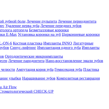
ой зубной боли
Лечение пульпита
Лечение периодонтита
иес
Удаление нерва зуба
Лечение передних зубов
атолога ортопеда
Безметалловые коронки
нки E-Max
Установка коронки на зуб
Циркониевые коронки
L-ON-6
Костная пластика
Импланты INNO
Лигатурные
зубов
Синус-лифтинг
Имплантация одного зуба
Импланты
тов
Ортодонтические микроимпланты
десен
Лечение пародонтита
Нано-восстановление эмали зубов
 челюсти
Ампутация корня зуба
Гемисекция зуба
Пластика
ание улыбки
Наращивание зубов
Композитная реставрация
а Air Flow
Стоматологический CHECK-UP