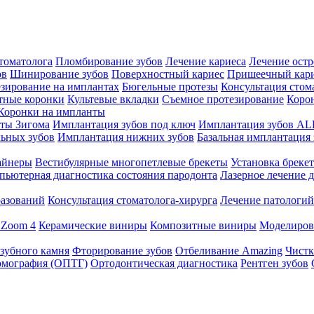
томатолога
Пломбирование зубов
Лечение кариеса
Лечение остр
ов
Шинирование зубов
Поверхностный кариес
Пришеечный кар
зирование на имплантах
Бюгельные протезы
Консультация стом
тные коронки
Культевые вкладки
Съемное протезирование
Коро
Коронки на импланты
ты Зигома
Имплантация зубов под ключ
Имплантация зубов AL
ьных зубов
Имплантация нижних зубов
Базальная имплантация 
айнеры
Вестибулярные многопетлевые брекеты
Установка бреке
пьютерная диагностика состояния пародонта
Лазерное лечение 
разований
Консультация стоматолога-хирурга
Лечение патологий
 Zoom 4
Керамические виниры
Композитные виниры
Моделиров
 зубного камня
Фторирование зубов
Отбеливание Amazing
Чистк
омография (ОПТГ)
Ортодонтическая диагностика
Рентген зубов