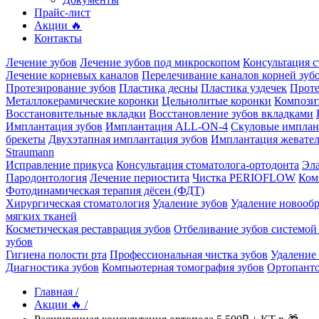
Прайс-лист
Акции 🔥
Контакты
Лечение зубов
Лечение зубов под микроскопом
Консультация с
Лечение корневых каналов
Перелечивание каналов корней зуб
Протезирование зубов
Пластика десны
Пластика уздечек
Проте
Металлокерамические коронки
Цельнолитые коронки
Компози
Восстановительные вкладки
Восстановление зубов вкладками
Имплантация зубов
Имплантация ALL-ON-4
Скуловые имплан
брекеты
Двухэтапная имплантация зубов
Имплантация жевател
Straumann
Исправление прикуса
Консультация стоматолога-ортодонта
Эл
Пародонтология
Лечение периостита
Чистка PERIOFLOW
Ком
Фотодинамическая терапия дёсен (ФДТ)
Хирургическая стоматология
Удаление зубов
Удаление новооб
мягких тканей
Косметическая реставрация зубов
Отбеливание зубов системой
зубов
Гигиена полости рта
Профессиональная чистка зубов
Удаление
Диагностика зубов
Компьютерная томография зубов
Ортопант
Главная /
Акции 🔥
/