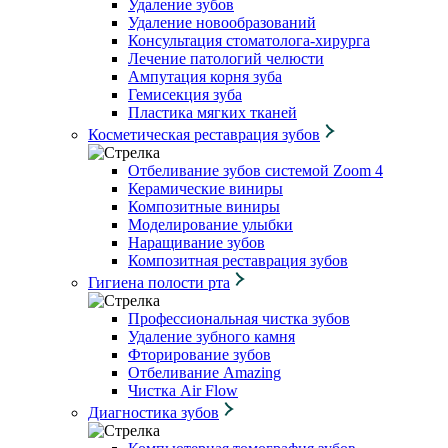
Удаление зубов
Удаление новообразований
Консультация стоматолога-хирурга
Лечение патологий челюсти
Ампутация корня зуба
Гемисекция зуба
Пластика мягких тканей
Косметическая реставрация зубов
Отбеливание зубов системой Zoom 4
Керамические виниры
Композитные виниры
Моделирование улыбки
Наращивание зубов
Композитная реставрация зубов
Гигиена полости рта
Профессиональная чистка зубов
Удаление зубного камня
Фторирование зубов
Отбеливание Amazing
Чистка Air Flow
Диагностика зубов